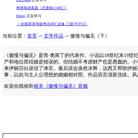
20223404
正在学习
考研阅读真题《态度核心词汇》
fdgmy
正在学习
《 全国英语等级考试词汇必备 三级 PETS3》
当前位置：
首页
->
文学作品
-> 傲慢与偏见（下）
《傲慢与偏见》是简·奥斯丁的代表作。小说以18世纪末19
产和地位而结婚是错误的。但结婚不考虑财产也是愚蠢的。小
来伊丽莎白误信了谗言。最后误会涣然冰释，达西又帮助伊丽
事，以此与主人公理想的婚姻相对照。作品语言清新洗练。风
欢迎在线收听
相关《傲慢与偏见》音频