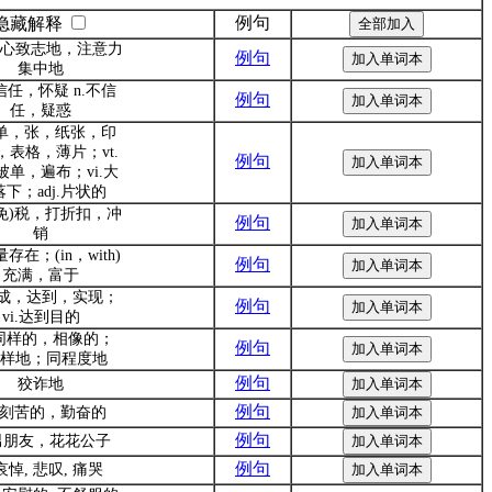
例句
隐藏解释
.专心致志地，注意力
例句
集中地
不信任，怀疑 n.不信
例句
任，疑惑
床单，张，纸张，印
，表格，薄片；vt.
例句
被单，遍布；vi.大
下；adj.片状的
(免)税，打折扣，冲
例句
销
量存在；(in，with)
例句
充满，富于
.完成，达到，实现；
例句
vi.达到目的
j.同样的，相像的；
例句
.一样地；同程度地
例句
狡诈地
例句
j.刻苦的，勤奋的
例句
 男朋友，花花公子
例句
 哀悼, 悲叹, 痛哭