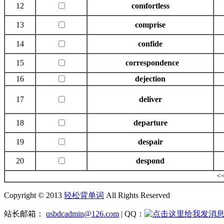
12
comfortless
13
comprise
14
confide
15
correspondence
16
dejection
17
deliver
18
departure
19
despair
20
despond
<
Copyright © 2013
轻松背单词
All Rights Reserved
站长邮箱：
qsbdcadmin@126.com
| QQ：