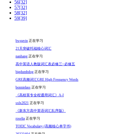
56[32]
57[32]
58[32]
59[39]
bwgavin
正在学习
21天突破托福核心词汇
nanhang
正在学习
高中英语人教版词汇表必修三~必修五
bigdumbdog
正在学习
GRE高频词汇GRE High Frequency Words
bonnielass
正在学习
《高校英专全程通用词汇》A-I
sxlx2021
正在学习
《新东方高中英语词汇乱序版》
roselia
正在学习
TOEIC Vocabulary (高频核心单字书)