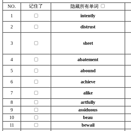
记住了
NO.
隐藏所有单词
1
intently
2
distrust
3
sheet
4
abatement
5
abound
6
achieve
7
alike
8
artfully
9
assiduous
10
beau
11
bewail