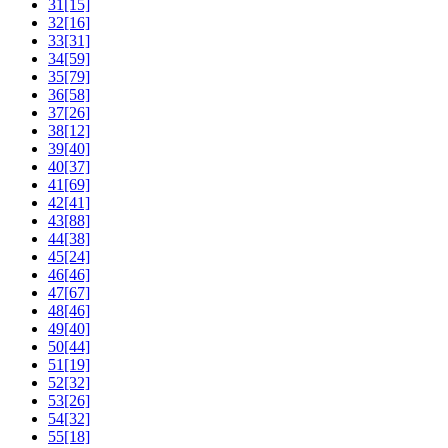
31[15]
32[16]
33[31]
34[59]
35[79]
36[58]
37[26]
38[12]
39[40]
40[37]
41[69]
42[41]
43[88]
44[38]
45[24]
46[46]
47[67]
48[46]
49[40]
50[44]
51[19]
52[32]
53[26]
54[32]
55[18]