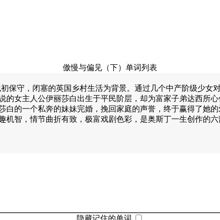
傲慢与偏见（下）单词列表
世纪初保守，闭塞的英国乡村生活为背景。通过几个中产阶级少
说的女主人公伊丽莎白出生于平民阶层，却为富家子弟达西所心
莎白的一个私奔的妹妹完婚，挽回家庭的声誉，终于赢得了她的
趣机智，情节曲折有致，极富戏剧色彩，是奥斯丁一生创作的六
隐藏记住的单词