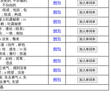
 无安慰的, 不舒服的,
例句
不自由的
.由…组成，包括，包
例句
含；组成，构成
向某人吐露秘密；vi.
例句
信赖；吐露秘密
信件，通信（联系）
例句
合，一致，相似
例句
n.沮丧，颓丧
.投递（信件，邮包
例句
；给…接生；vi.实
传送；履行；投递
离开，起程；背离，
例句
违反
.灰心丧气，感到沮丧
例句
望；n.绝望，沮丧
沮丧, 失去勇气 n. 失
例句
去勇气, 失望
0条