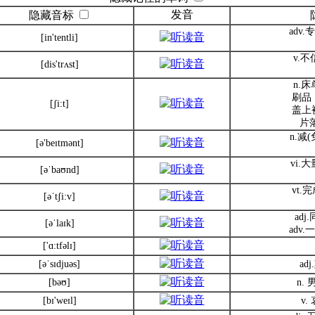
发音
隐藏音标
adv
[in'tentli]
v.
[dis'trʌst]
n.
刷品
[ʃi:t]
盖上
片落
n.减
[ə'beɪtmənt]
vi.大
[əˈbaʊnd]
vt
[əˈtʃi:v]
ad
[əˈlaɪk]
adv
['ɑ:tfəlɪ]
[əˈsɪdjuəs]
ad
[bəʊ]
n.
[bɪ'weɪl]
v.