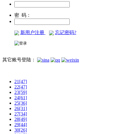
密 码：
新用户注册
忘记密码?
其它账号登陆：
21[47]
22[47]
23[59]
24[61]
25[36]
26[31]
27[34]
28[49]
29[44]
30[26]