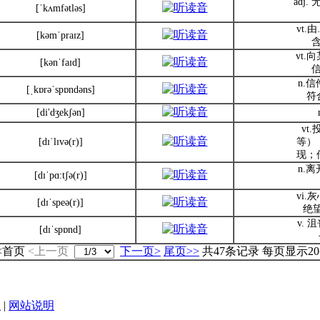
adj.
[ˈkʌmfətləs]
vt
[kəmˈpraɪz]
vt.
[kənˈfaɪd]
n.
[ˌkɒrəˈspɒndəns]
符
[di'dʒekʃən]
vt
[dɪˈlɪvə(r)]
等）
现；
n.
[dɪˈpɑ:tʃə(r)]
vi
[dɪˈspeə(r)]
绝
v. 
[dɪˈspɒnd]
<首页
<上一页
下一页>
尾页>>
共47条记录 每页显示2
|
网站说明