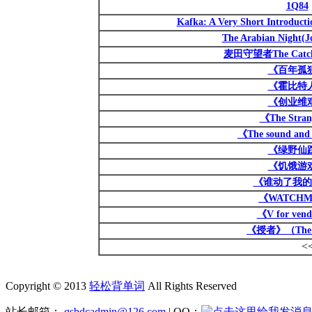
1Q84
Kafka: A Very Short Int
The Arabian Night(J
麦田守望者The Catcher
《百年孤
《霍比特
《创业维
《The Stra
《The sound and 
《绿野仙
《饥饿游
《谁动了我的
《WATCH
《V for ven
《授者》（The 
<
Copyright © 2013
轻松背单词
All Rights Reserved
站长邮箱：
qsbdcadmin@126.com
| QQ：