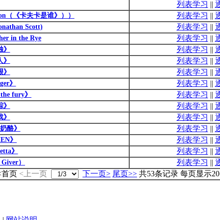
列表学习
||
列表学习
||
roduction（《卡夫卡是谁》））
列表学习
||
onathan Scott)
列表学习
||
 in the Rye
列表学习
||
独》
列表学习
||
人》
列表学习
||
艰》
列表学习
||
nger》
列表学习
||
the fury》
列表学习
||
踪》
列表学习
||
戏》
列表学习
||
奶酪》
列表学习
||
MEN》
列表学习
||
detta》
列表学习
||
Giver）
<首页
<上一页
下一页>
尾页>>
共53条记录 每页显示2
|
网站说明