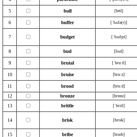
5
bull
[bʊl]
6
buffer
[ˈbʌfə(r)]
7
budget
[ˈbʌdʒɪt]
8
bud
[bʌd]
9
brutal
[ˈbru:tl]
10
bruise
[bru:z]
11
brood
[bru:d]
12
bronze
[brɒnz]
13
brittle
[ˈbrɪtl]
14
brisk
[brɪsk]
15
bribe
[braɪb]