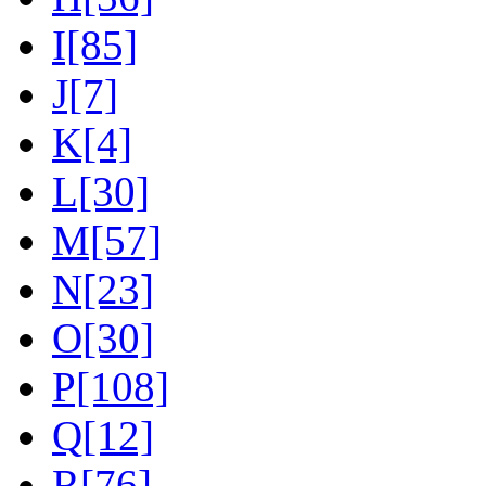
I[85]
J[7]
K[4]
L[30]
M[57]
N[23]
O[30]
P[108]
Q[12]
R[76]