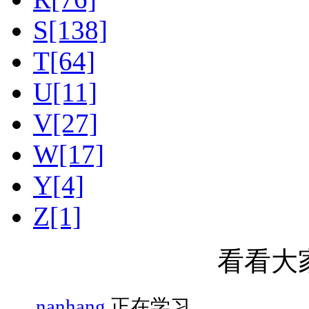
S[138]
T[64]
U[11]
V[27]
W[17]
Y[4]
Z[1]
看看大
nanhang
正在学习