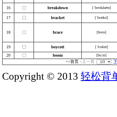
16
breakdown
[ˈbreɪkdaʊn]
17
bracket
[ˈbrækɪt]
18
brace
[breɪs]
19
boycott
[ˈbɔɪkɒt]
20
boom
[bu:m]
<<首页
<上一页
Copyright © 2013
轻松背