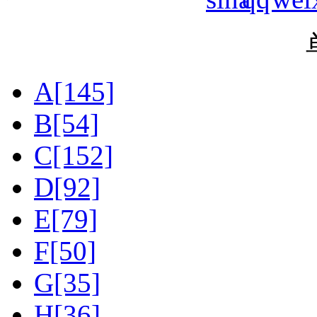
A[145]
B[54]
C[152]
D[92]
E[79]
F[50]
G[35]
H[36]