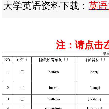
大学英语资料下载：
英语
注：请点击
隐
记住了
NO.
隐藏所有单词
隐藏音标
1
bunch
[bʌntʃ]
2
bump
[bʌmp]
3
bulletin
[ˈbʊlətɪn]
4
parachute
[ˈpærəʃu:t]