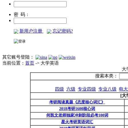
密 码：
新用户注册
忘记密码?
其它账号登陆：
当前位置：
首页
-> 大学英语
大
搜索本类：
四级
六级
专业四级
专业八级
电大
[
考研阅读真题《态度核心词汇》
2018考研1600核心词
何凯文老师独家冲刺阶段必考100词
星火考研英语词汇