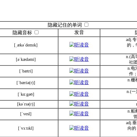
隐藏记住的单词
发音
隐藏音标
adj
[ˌækəˈdemɪk]
的，
n.(
[əˈkædəmi]
社
n.
[ˈbætri]
件
n.
[ˈbæriə(r)]
n.
[ˈkɑ:gəʊ]
[kəˈrɪə(r)]
n.
[ˈvesl]
adj
[ˈvɜ:tɪkl]
向的