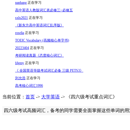
nanhang
正在学习
高中英语人教版词汇表必修三~必修五
sxlx2021
正在学习
《新东方高中英语词汇乱序版》
roselia
正在学习
TOEIC Vocabulary (高频核心单字书)
20223404
正在学习
考研阅读真题《态度核心词汇》
fdgmy
正在学习
《 全国英语等级考试词汇必备 三级 PETS3》
刘允浩
正在学习
高考核心词汇1996
当前位置：
首页
->
大学英语
-> 《四六级考试重点词汇》
四六级考试高频词汇，备考的同学需要全面掌握这些单词的用