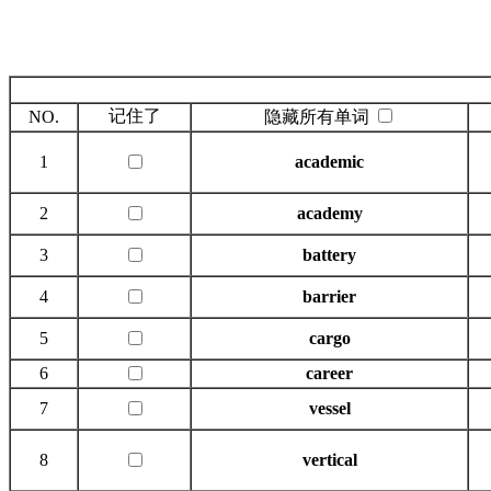
记住了
NO.
隐藏所有单词
1
academic
2
academy
3
battery
4
barrier
5
cargo
6
career
7
vessel
8
vertical