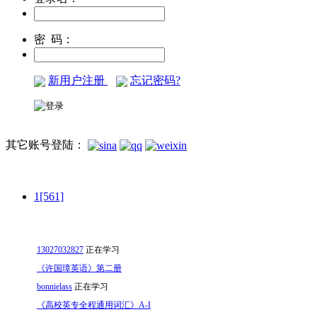
密 码：
新用户注册
忘记密码?
其它账号登陆：
1[561]
13027032827
正在学习
《许国璋英语》第二册
bonnielass
正在学习
《高校英专全程通用词汇》A-I