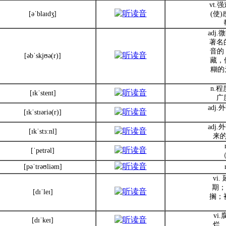
vt
[əˈblaɪdʒ]
(使
adj
著名
音的；
[əbˈskjʊə(r)]
藏，
糊的
n.
[ɪkˈstent]
广
adj
[ɪkˈstɪəriə(r)]
adj
[ɪkˈstɜ:nl]
来
[ˈpetrəl]
（
[pəˈtrəʊliəm]
vi.
期；
[dɪˈleɪ]
搁；
vi
[dɪˈkeɪ]
烂