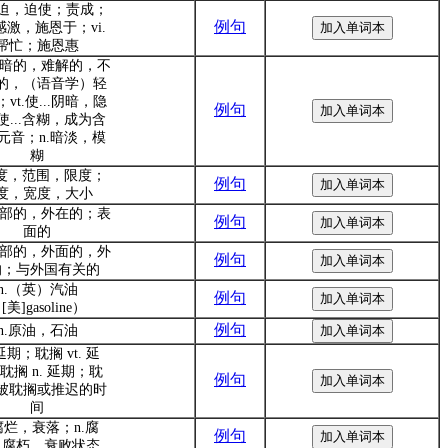
.强迫，迫使；责成；
例句
)感激，施恩于；vi.
帮忙；施恩惠
.微暗的，难解的，不
的，（语音学）轻
vt.使...阴暗，隐
例句
使...含糊，成为含
元音；n.暗淡，模
糊
程度，范围，限度；
例句
度，宽度，大小
.外部的，外在的；表
例句
面的
.外部的，外面的，外
例句
的；与外国有关的
n.（英）汽油
例句
[美]gasoline）
例句
n.原油，石油
 延期；耽搁 vt. 延
耽搁 n. 延期；耽
例句
被耽搁或推迟的时
间
.腐烂，衰落；n.腐
例句
，腐朽，衰败状态