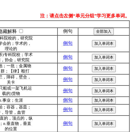
注：请点击左侧“单元分组”学习更多单词。
例句
隐藏解释
.专科院校的，研究院
例句
学会的；学术的，
理论的
高等)专科院校；学术
例句
团，协会，研究院
电池；一批；金属物
例句
；群；【律】殴打
栅栏，障碍，壁垒，
例句
关卡
(一只船或一架飞机运
例句
载的)货物
例句
n.事业；生涯
船舶；容器，器皿；
例句
管，导管，血管
.垂直的，顶点的，纵
例句
；n.垂直物，垂直
的位置