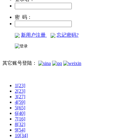
密 码：
新用户注册
忘记密码?
其它账号登陆：
1[23]
2[23]
3[27]
4[59]
5[65]
6[40]
7[16]
8[32]
9[54]
10[34]