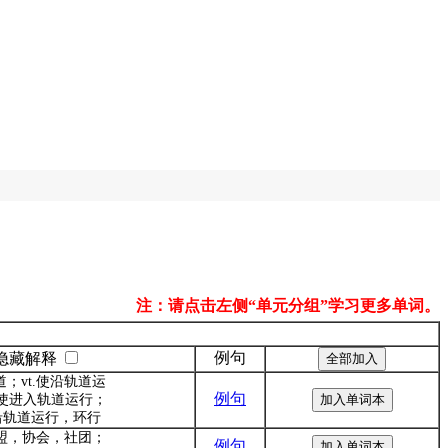
注：请点击左侧“单元分组”学习更多单词。
例句
隐藏解释
道；vt.使沿轨道运
例句
使进入轨道运行；
.沿轨道运行，环行
联盟，协会，社团；
例句