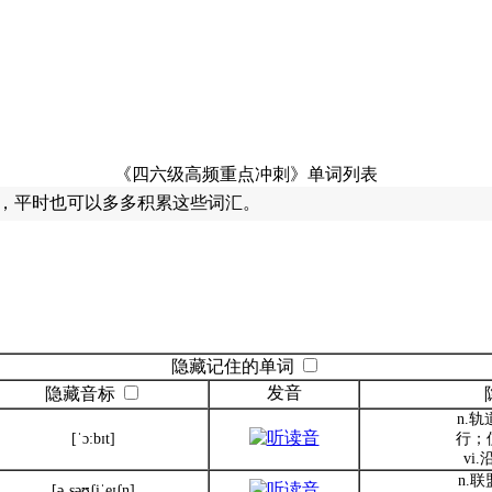
《四六级高频重点冲刺》单词列表
，平时也可以多多积累这些词汇。
隐藏记住的单词
发音
隐藏音标
n.轨
[ˈɔ:bɪt]
行；
vi
n.
[əˌsəʊʃiˈeɪʃn]