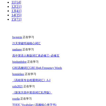
11[14]
12[21]
13[41]
14[35]
15[71]
bwgavin
正在学习
21天突破托福核心词汇
nanhang
正在学习
高中英语人教版词汇表必修三~必修五
bigdumbdog
正在学习
GRE高频词汇GRE High Frequency Words
bonnielass
正在学习
《高校英专全程通用词汇》A-I
sxlx2021
正在学习
《新东方高中英语词汇乱序版》
roselia
正在学习
TOEIC Vocabulary (高频核心单字书)