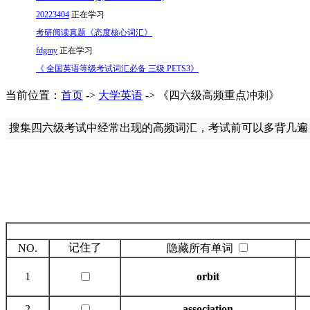
20223404
正在学习
考研阅读真题《态度核心词汇》
fdgmy
正在学习
《 全国英语等级考试词汇必备 三级 PETS3》
当前位置：
首页
->
大学英语
-> 《四六级高频重点冲刺》
搜集四六级考试中经常出现的高频词汇，考试前可以多背几遍
记住了
NO.
隐藏所有单词
1
orbit
2
association