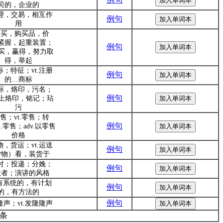
司的，企业的
处理，交易，相互作
例句
用
.购买，购买品，价
紧握，起重装置；
例句
.购买，赢得，努力取
得，举起
标；特征；vt.注册
例句
的…商标
商标，烙印，污名；
例句
.打上烙印，铭记；玷
污
零售；vt.零售；转
例句
i.零售；adv.以零售
价格
物，货运；vt.运送
例句
货物）看，装货于
交付；投递；分娩；
例句
救者；演讲的风格
j.有系统的，有计划
例句
的，有方法的
例句
隆声；vt.发隆隆声
0条