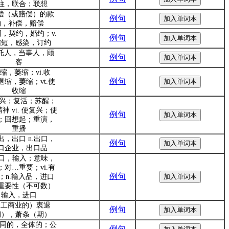
往，联合；联想
补偿（或赔偿）的款
例句
物，补偿，赔偿
同，契约，婚约；v.
例句
缩短，感染，订约
委托人，当事人，顾
例句
客
收缩，萎缩；vi.收
例句
退缩，萎缩；vt.使
收缩
 复兴；复活；苏醒；
神 vt. 使复兴；使
例句
；回想起；重演，
重播
输出，出口 n.出口，
例句
口企业，出口品
.进口，输入；意味，
；对…重要；vi.有
例句
；n.输入品，进口
重要性（不可数）
输入，进口
.（工商业的）衷退
例句
期），萧条（期）
.共同的，全体的；公
例句