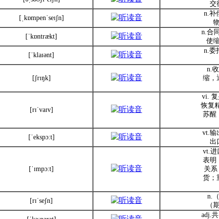
交
n.
[ˌkɒmpenˈseɪʃn]
n.合
[ˈkɒntrækt]
使
n.
[ˈklaɪənt]
n.
[ʃrɪŋk]
缩，
vi.
恢复精
[rɪˈvaɪv]
苏醒
vt.
[ˈekspɔ:t]
出
vt
表明
[ˈɪmpɔ:t]
关系
货；
n
[rɪˈseʃn]
（
adj