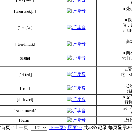
[ˈkɔ:pərət]
n.
[trænˈzækʃn]
n
值，
[ˈpɜ:tʃəs]
vt
n.商
[ˈtreɪdmɑ:k]
n.
[brænd]
vt
n.
[ˈri:teɪl]
述；v
n.货
[freɪt]
（
n.
[dɪˈlɪvəri]
解
ad
[ˌsɪstəˈmætɪk]
[bu:m]
n.隆
<首页
<上一页
下一页>
尾页>>
共23条记录 每页显示2