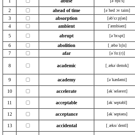
1
abuse
[əˈbju:s]
2
ahead of time
[əˈhed ɔv taim]
3
absorption
[əb'sɔ:pʃən]
4
ambient
['æmbiənt]
5
abrupt
[əˈbrʌpt]
6
abolition
[ˌæbəˈlɪʃn]
7
afar
[əˈfɑ:(r)]
8
academic
[ˌækəˈdemɪk]
9
academy
[əˈkædəmi]
10
accelerate
[əkˈseləreɪt]
11
acceptable
[əkˈseptəbl]
12
acceptance
[əkˈseptəns]
13
accidental
[ˌæksɪˈdentl]