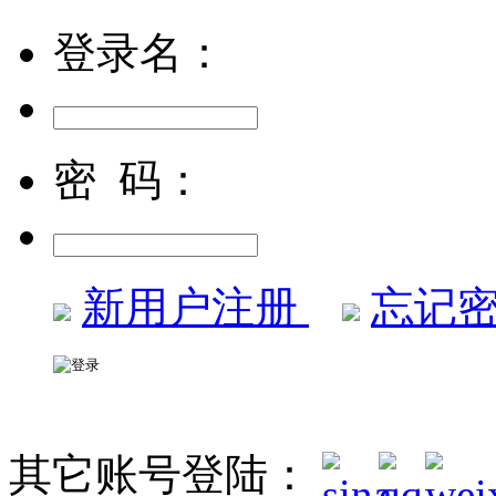
登录名：
密 码：
新用户注册
忘记密
其它账号登陆：