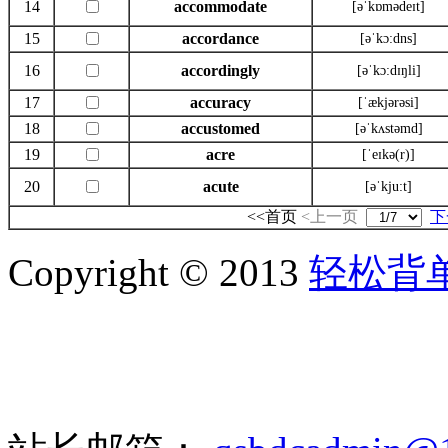
14
accommodate
[əˈkɒmədeɪt]
15
accordance
[əˈkɔ:dns]
16
accordingly
[əˈkɔ:dɪŋli]
17
accuracy
[ˈækjərəsi]
18
accustomed
[əˈkʌstəmd]
19
acre
[ˈeɪkə(r)]
20
acute
[əˈkju:t]
<<首页
<上一页
下
Copyright © 2013
轻松背