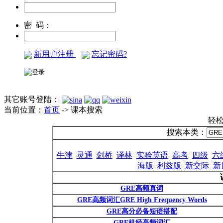
密 码：
新用户注册
忘记密码?
其它账号登陆：
当前位置：
首页
-> 课本搜索
轻
搜索本类：
牛津
灵通
剑桥
译林
实验英语
高考
四级
六
海版
利兹版
新交际
新
GRE高频真词
GRE高频词汇GRE High Frequency Words
GRE高分必备短语搭配
GRE机经高频词汇