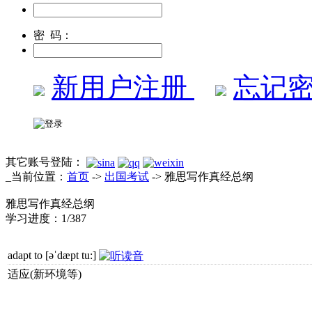
密 码：
新用户注册
忘记密
其它账号登陆：
_当前位置：
首页
->
出国考试
-> 雅思写作真经总纲
雅思写作真经总纲
学习进度：
1/387
adapt to
[əˈdæpt tu:]
适应(新环境等)