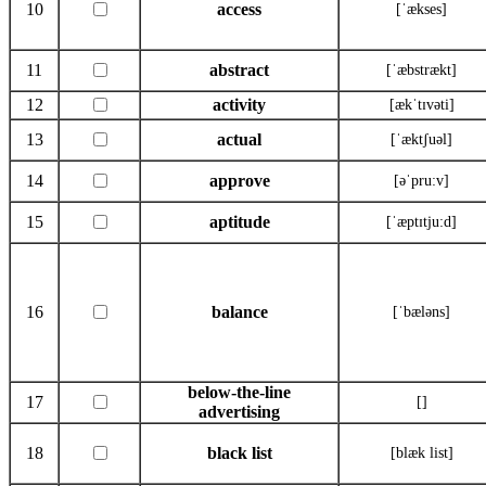
10
access
[ˈækses]
11
abstract
[ˈæbstrækt]
12
activity
[ækˈtɪvəti]
13
actual
[ˈæktʃuəl]
14
approve
[əˈpru:v]
15
aptitude
[ˈæptɪtju:d]
16
balance
[ˈbæləns]
below-the-line
17
[]
advertising
18
black list
[blæk list]