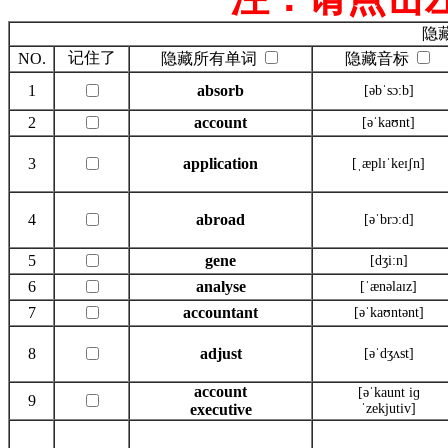
隐
记住了
NO.
隐藏所有单词
隐藏音标
1
absorb
[əbˈsɔ:b]
2
account
[əˈkaʊnt]
3
application
[ˌæplɪˈkeɪʃn]
4
abroad
[əˈbrɔ:d]
5
gene
[dʒi:n]
6
analyse
[ˈænəlaɪz]
7
accountant
[əˈkaʊntənt]
8
adjust
[əˈdʒʌst]
account
[əˈkaunt iɡ
9
executive
ˈzekjutiv]