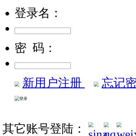
登录名：
密 码：
新用户注册
忘记密
其它账号登陆：