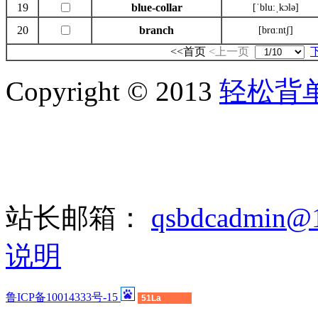
19
blue-collar
[ˈblu:ˌkɔlə]
20
branch
[brɑ:ntʃ]
<<首页
<上一页
Copyright © 2013
轻松背
站长邮箱：
qsbdcadmin@
说明
鲁ICP备10014333号-15
51La