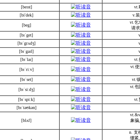
[beɪst]
v
[bi'dek]
v
vt
[beg]
请求
[bɪˈget]
[bɪˈgrʌdʒ]
[bɪˈgaɪl]
[bɪˈlaɪ]
v
vt
[bɪˈri:v]
[bɪˈset]
vt
vt.
[bɪˈsi:dʒ]
[bɪˈspi:k]
v
[bɪˈtəʊkən]
vt.
[blʌf]
象骗
n. 支
绷紧