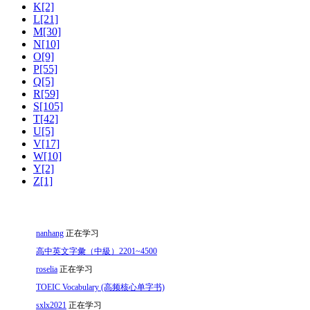
K[2]
L[21]
M[30]
N[10]
O[9]
P[55]
Q[5]
R[59]
S[105]
T[42]
U[5]
V[17]
W[10]
Y[2]
Z[1]
nanhang
正在学习
高中英文字彙（中級）2201~4500
roselia
正在学习
TOEIC Vocabulary (高频核心单字书)
sxlx2021
正在学习