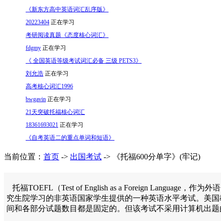
《新东方高中英语词汇乱序版》
20223404
正在学习
考研阅读真题《态度核心词汇》
fdgmy
正在学习
《 全国英语等级考试词汇必备 三级 PETS3》
刘允浩
正在学习
高考核心词汇1996
bwgavin
正在学习
21天突破托福核心词汇
18361693021
正在学习
《自考英语二的重点单词和短语》
当前位置：
首页
->
出国考试
-> 《托福600分单字》(牢记)
托福TOEFL（Test of English as a Foreign Lan
究生院学习的非英语国家学生提供的一种英语水平考试。美国教
间和各部分试题数目都是固定的。但该考试不采用计算机出题