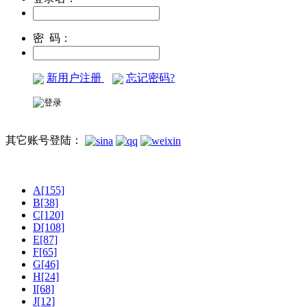
密 码：
新用户注册
忘记密码?
其它账号登陆：
A[155]
B[38]
C[120]
D[108]
E[87]
F[65]
G[46]
H[24]
I[68]
J[12]