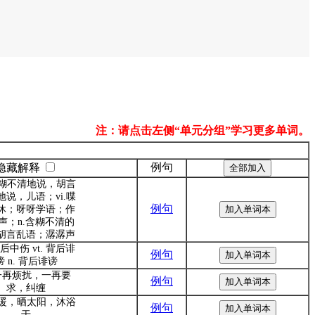
注：请点击左侧“单元分组”学习更多单词。
例句
隐藏解释
.含糊不清地说，胡言
地说，儿语；vi.喋
例句
休；呀呀学语；作
声；n.含糊不清的
胡言乱语；潺潺声
 背后中伤 vt. 背后诽
例句
谤 n. 背后诽谤
.一再烦扰，一再要
例句
求，纠缠
.取暖，晒太阳，沐浴
例句
于