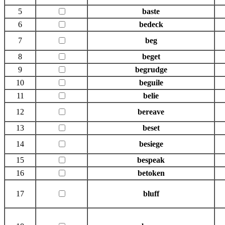
5
baste
6
bedeck
7
beg
8
beget
9
begrudge
10
beguile
11
belie
12
bereave
13
beset
14
besiege
15
bespeak
16
betoken
17
bluff