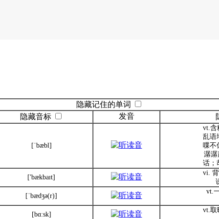
隐藏记住的单词
发音
隐藏音标
vt
乱语
[ˈbæbl]
喋不
潺潺
话；
vi.
['bækbaɪt]
vt
[ˈbædʒə(r)]
vt
[bɑ:sk]