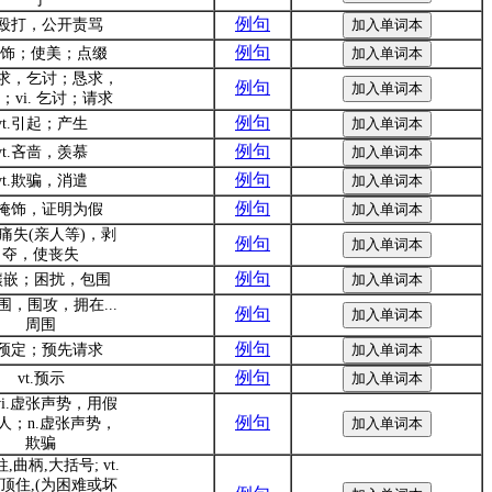
例句
t.殴打，公开责骂
例句
.装饰；使美；点缀
.乞求，乞讨；恳求，
例句
；vi. 乞讨；请求
例句
vt.引起；产生
例句
vt.吝啬，羡慕
例句
vt.欺骗，消遣
例句
t.掩饰，证明为假
.使痛失(亲人等)，剥
例句
夺，使丧失
例句
.镶嵌；困扰，包围
包围，围攻，拥在...
例句
周围
例句
t.预定；预先请求
例句
vt.预示
&vi.虚张声势，用假
例句
人；n.虚张声势，
欺骗
柱,曲柄,大括号; vt.
,顶住,(为困难或坏