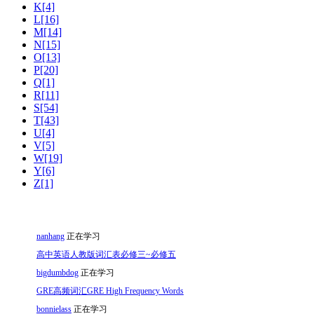
K[4]
L[16]
M[14]
N[15]
O[13]
P[20]
Q[1]
R[11]
S[54]
T[43]
U[4]
V[5]
W[19]
Y[6]
Z[1]
nanhang
正在学习
高中英语人教版词汇表必修三~必修五
bigdumbdog
正在学习
GRE高频词汇GRE High Frequency Words
bonnielass
正在学习