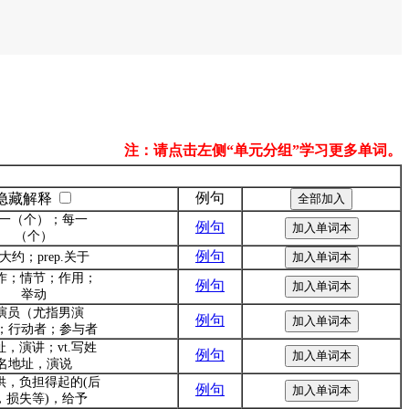
注：请点击左侧“单元分组”学习更多单词。
例句
隐藏解释
t.一（个）；每一
例句
（个）
例句
v.大约；prep.关于
动作；情节；作用；
例句
举动
.演员（尤指男演
例句
；行动者；参与者
址，演讲；vt.写姓
例句
名地址，演说
提供，负担得起的(后
例句
，损失等)，给予