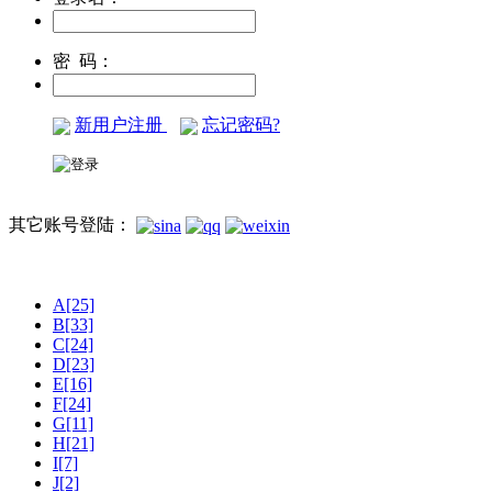
密 码：
新用户注册
忘记密码?
其它账号登陆：
A[25]
B[33]
C[24]
D[23]
E[16]
F[24]
G[11]
H[21]
I[7]
J[2]