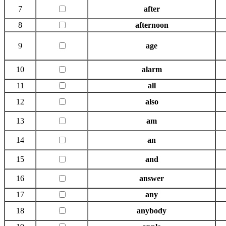
7
after
8
afternoon
9
age
10
alarm
11
all
12
also
13
am
14
an
15
and
16
answer
17
any
18
anybody