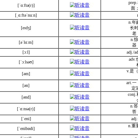
pre
[ˈɑ:ftə(r)]
面；
[ˌɑ:ftəˈnu:n]
n.
[eɪdʒ]
长时
老
n
[əˈlɑ:m]
器
[ɔ:l]
adj./
ad
[ˈɔ:lsəʊ]
v.是
[əm]
art
[ən]
定
con
[ənd]
n.
[ˈɑ:nsə(r)]
答
[ˈeni]
ad
n.重
[ˈenibɒdi]