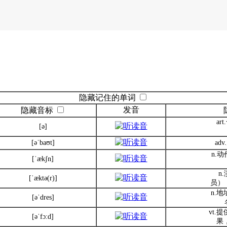
隐藏记住的单词
发音
隐藏音标
ar
[ə]
[əˈbaʊt]
ad
n.
[ˈækʃn]
n
[ˈæktə(r)]
员）
n.地
[əˈdres]
vt.
[əˈfɔ:d]
果