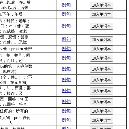
p.在...以后；在...后
例句
adv.以后，后来
例句
n.下午，午后
年龄；时代；老年；
例句
间；vt.（使）变
；vi.成熟；变老
.惊慌，恐慌；警报
例句
；vt.使……恐慌
例句
adv.全；pron./n.全部
v.也，亦；并且；同
例句
样；而且，还
（be的第一人称单数
例句
现在时）
.一（个，件…）；(不
例句
冠词，在元音前)
j.和，与，而且；那
例句
么；接连，又
答案；回答；vt.回
例句
；vi.回答；符合
例句
j.任何的；所有的
要人物；pron.任何
例句
人