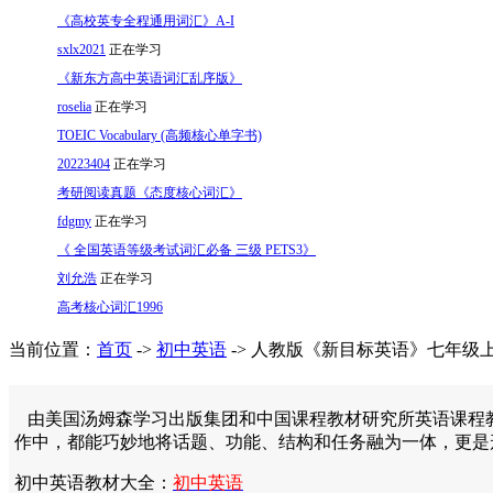
《高校英专全程通用词汇》A-I
sxlx2021
正在学习
《新东方高中英语词汇乱序版》
roselia
正在学习
TOEIC Vocabulary (高频核心单字书)
20223404
正在学习
考研阅读真题《态度核心词汇》
fdgmy
正在学习
《 全国英语等级考试词汇必备 三级 PETS3》
刘允浩
正在学习
高考核心词汇1996
当前位置：
首页
->
初中英语
-> 人教版《新目标英语》七年级
由美国汤姆森学习出版集团和中国课程教材研究所英语课程教材研
作中，都能巧妙地将话题、功能、结构和任务融为一体，更是
初中英语教材大全：
初中英语