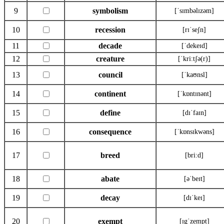
9
symbolism
[ˈsɪmbəlɪzəm]
10
recession
[rɪˈseʃn]
11
decade
[ˈdekeɪd]
12
creature
[ˈkri:tʃə(r)]
13
council
[ˈkaʊnsl]
14
continent
[ˈkɒntɪnənt]
15
define
[dɪˈfaɪn]
16
consequence
[ˈkɒnsɪkwəns]
17
breed
[bri:d]
18
abate
[əˈbeɪt]
19
decay
[dɪˈkeɪ]
20
exempt
[ɪgˈzempt]