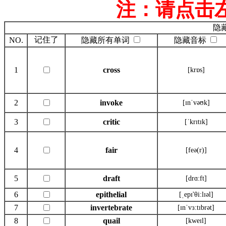
注：请点击
隐
记住了
NO.
隐藏所有单词
隐藏音标
1
cross
[krɒs]
2
invoke
[ɪnˈvəʊk]
3
critic
[ˈkrɪtɪk]
4
fair
[feə(r)]
5
draft
[drɑ:ft]
6
epithelial
[ˌepɪ'θi:lɪəl]
7
invertebrate
[ɪnˈvɜ:tɪbrət]
8
quail
[kweɪl]