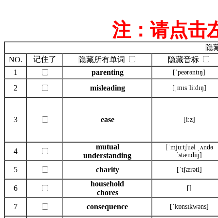
注：请点击
隐
记住了
NO.
隐藏所有单词
隐藏音标
1
parenting
[ˈpeərəntɪŋ]
2
misleading
[ˌmɪsˈli:dɪŋ]
3
ease
[i:z]
mutual
[ˈmju:tʃuəl ˌʌndə
4
understanding
ˈstændiŋ]
5
charity
[ˈtʃærəti]
household
6
[]
chores
7
consequence
[ˈkɒnsɪkwəns]