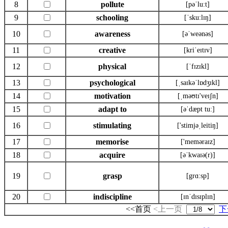
8
pollute
[pəˈlu:t]
9
schooling
[ˈsku:lɪŋ]
10
awareness
[əˈweənəs]
11
creative
[kriˈeɪtɪv]
12
physical
[ˈfɪzɪkl]
13
psychological
[ˌsaɪkəˈlɒdʒɪkl]
14
motivation
[ˌməʊtɪ'veɪʃn]
15
adapt to
[əˈdæpt tu:]
16
stimulating
['stimjəˌleitiŋ]
17
memorise
['meməraɪz]
18
acquire
[əˈkwaɪə(r)]
19
grasp
[grɑ:sp]
20
indiscipline
[ɪnˈdɪsɪplɪn]
<<首页
<上一页
下