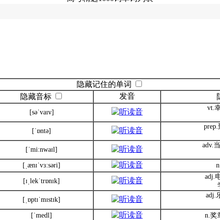
隐藏记住的单词
发音
隐藏音标
vt
[səˈvaɪv]
pre
[ˈɒntə]
adv
[ˈmi:nwaɪl]
[ˌænɪˈvɜ:səri]
adj
[ɪˌlekˈtrɒnɪk]
ad
[ˌɒptɪˈmɪstɪk]
[ˈmedl]
n.