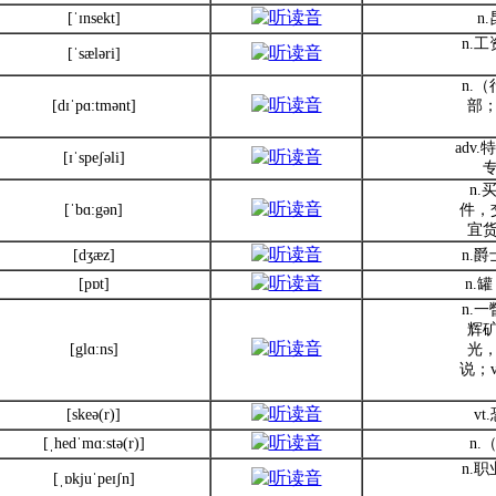
[ˈɪnsekt]
n
n.
[ˈsæləri]
n.
[dɪˈpɑ:tmənt]
部
adv
[ɪˈspeʃəli]
n
[ˈbɑ:gən]
件，
宜货
[dʒæz]
n.
[pɒt]
n.罐
n.
辉矿
[glɑ:ns]
光
说；
[skeə(r)]
vt
[ˌhedˈmɑ:stə(r)]
n
n.
[ˌɒkjuˈpeɪʃn]