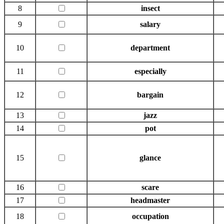
8
insect
9
salary
10
department
11
especially
12
bargain
13
jazz
14
pot
15
glance
16
scare
17
headmaster
18
occupation