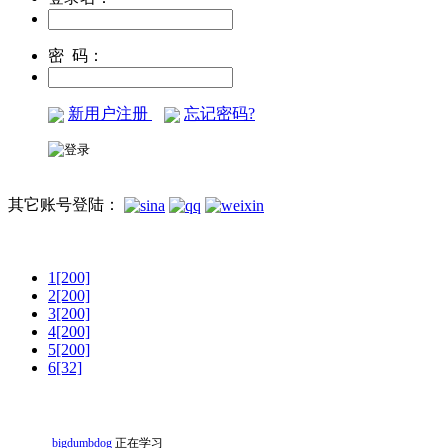
密 码：
新用户注册
忘记密码?
其它账号登陆：
1[200]
2[200]
3[200]
4[200]
5[200]
6[32]
bigdumbdog
正在学习