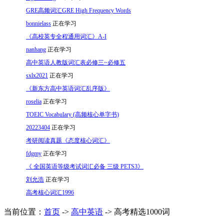
GRE高频词汇GRE High Frequency Words
bonnielass
正在学习
《高校英专全程通用词汇》A-I
nanhang
正在学习
高中英语人教版词汇表必修三~必修五
sxlx2021
正在学习
《新东方高中英语词汇乱序版》
roselia
正在学习
TOEIC Vocabulary (高频核心单字书)
20223404
正在学习
考研阅读真题《态度核心词汇》
fdgmy
正在学习
《 全国英语等级考试词汇必备 三级 PETS3》
刘允浩
正在学习
高考核心词汇1996
当前位置：
首页
->
高中英语
-> 高考精选1000词