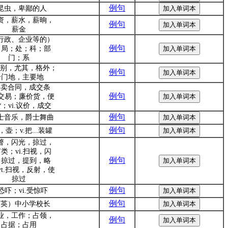
例句
.昆虫，卑鄙的人
工资，薪水，薪晌，
例句
薪金
（行政、企业等的）
例句
；局；处；科；部
门；系
.特别，尤其，格外；
例句
专门地，主要地
.买卖合同，成交条
例句
交易；廉价货，便
；vi.议价，成交
例句
爵士音乐，爵士舞曲
例句
，壶；v.把...装罐
一瞥，闪光，掠过，
类；vi.扫视，闪
例句
，掠过，提到，略
vt.扫视，反射，使
掠过
例句
.恐吓；vi.受惊吓
例句
.（英）中小学校长
职业，工作；占领，
例句
占据；占用