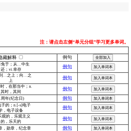
注：请点击左侧“单元分组”学习更多单词。
例句
隐藏解释
.幸免于；从…中生
例句
还；vi.幸存
p.到…之上；向…之
例句
上
.当时，在那当中；n.
例句
其时，其间
例句
n.周年(纪念日)
.电子的；n.[-s]电子
例句
学，电子设备
j.乐观的，乐观主义
例句
的，乐天的
例句
奖章，勋章，纪念章