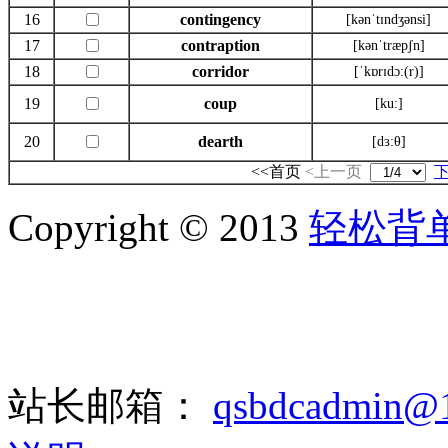
16
contingency
[kənˈtɪndʒənsi]
17
contraption
[kənˈtræpʃn]
18
corridor
[ˈkɒrɪdɔ:(r)]
19
coup
[ku:]
20
dearth
[dɜ:θ]
<<首页
<上一页
Copyright © 2013
轻松背
站长邮箱：
qsbdcadmin@