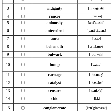
3
indignity
[ɪnˈdɪgnəti]
4
rancor
['ræŋkə]
5
animosity
[æni'mɔsiti]
6
antecedent
[ˌænti'si:dənt]
7
aura
[ˈɔ:rə]
8
behemoth
[bɪˈhi:mɒθ]
9
bulwark
[ˈbʊlwək]
10
bump
[bʌmp]
11
carnage
[ˈkɑ:nɪdʒ]
12
catalyst
[ˈkætəlɪst]
13
censure
[ˈsenʃə(r)]
14
chic
[ʃi:k]
15
conglomerate
[kənˈglɒmərət]