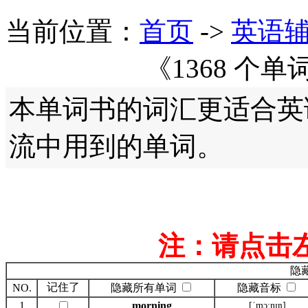
当前位置：
首页
->
英语
《1368 个
本单词书的词汇更适合英
流中用到的单词。
注：请点击
隐
记住了
NO.
隐藏所有单词
隐藏音标
1
morning
[ˈmɔ:nɪŋ]