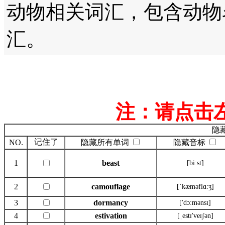
动物相关词汇，包含动物
汇。
注：请点击
隐
记住了
NO.
隐藏所有单词
隐藏音标
1
beast
[bi:st]
2
camouflage
[ˈkæməflɑ:ʒ]
3
dormancy
['dɔ:mənsɪ]
4
estivation
[ˌestɪ'veɪʃən]