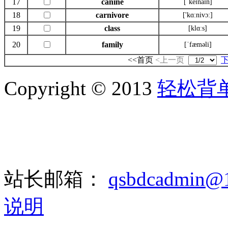
17
canine
[ˈkeɪnaɪn]
18
carnivore
['kɑ:nivɔ:]
19
class
[klɑ:s]
20
family
[ˈfæməli]
<<首页
<上一页
Copyright © 2013
轻松背
站长邮箱：
qsbdcadmin@
说明