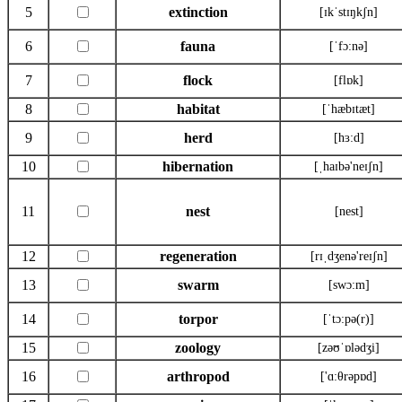
5
extinction
[ɪkˈstɪŋkʃn]
6
fauna
[ˈfɔ:nə]
7
flock
[flɒk]
8
habitat
[ˈhæbɪtæt]
9
herd
[hɜ:d]
10
hibernation
[ˌhaɪbə'neɪʃn]
11
nest
[nest]
12
regeneration
[rɪˌdʒenə'reɪʃn]
13
swarm
[swɔ:m]
14
torpor
[ˈtɔ:pə(r)]
15
zoology
[zəʊˈɒlədʒi]
16
arthropod
['ɑ:θrəpɒd]