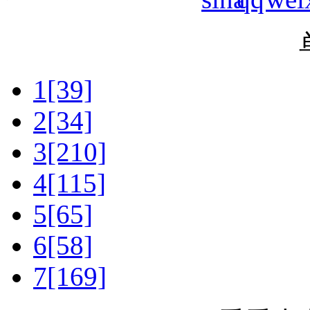
1[39]
2[34]
3[210]
4[115]
5[65]
6[58]
7[169]