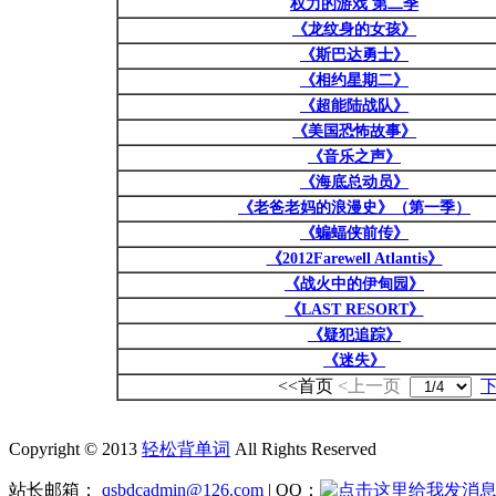
权力的游戏 第二季
《龙纹身的女孩》
《斯巴达勇士》
《相约星期二》
《超能陆战队》
《美国恐怖故事》
《音乐之声》
《海底总动员》
《老爸老妈的浪漫史》（第一季）
《蝙蝠侠前传》
《2012Farewell Atlantis》
《战火中的伊甸园》
《LAST RESORT》
《疑犯追踪》
《迷失》
<<首页
<上一页
Copyright © 2013
轻松背单词
All Rights Reserved
站长邮箱：
qsbdcadmin@126.com
| QQ：