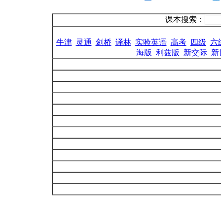
课本搜索：
牛津
灵通
剑桥
译林
实验英语
高考
四级
六
海版
利兹版
新交际
新