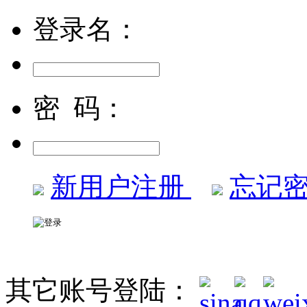
登录名：
密 码：
新用户注册
忘记密
其它账号登陆：