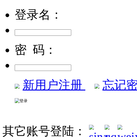
登录名：
密 码：
新用户注册
忘记密
其它账号登陆：