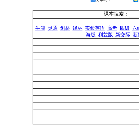
课本搜索：
牛津
灵通
剑桥
译林
实验英语
高考
四级
六
海版
利兹版
新交际
新