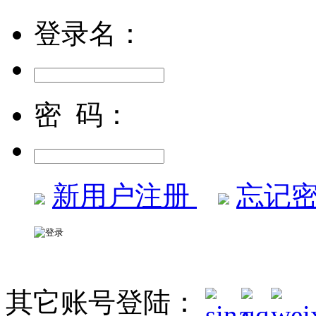
登录名：
密 码：
新用户注册
忘记密
其它账号登陆：