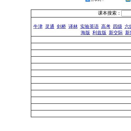
课本搜索：
牛津
灵通
剑桥
译林
实验英语
高考
四级
六
海版
利兹版
新交际
新