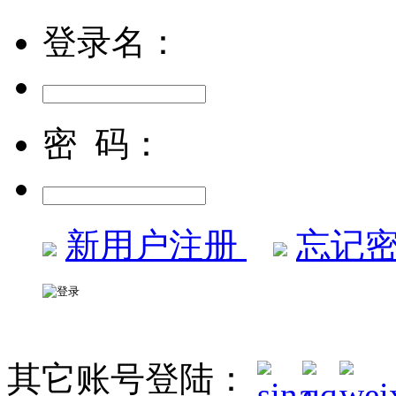
登录名：
密 码：
新用户注册
忘记密
其它账号登陆：