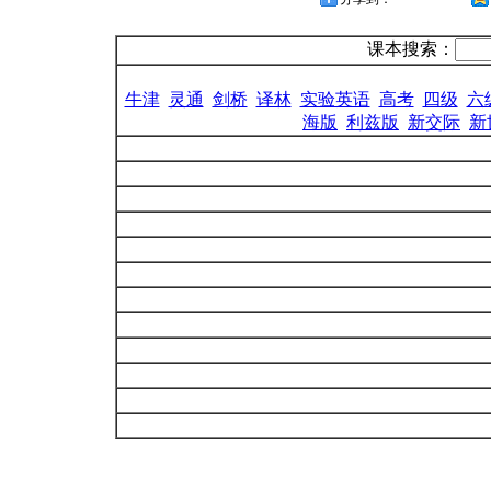
课本搜索：
牛津
灵通
剑桥
译林
实验英语
高考
四级
六
海版
利兹版
新交际
新