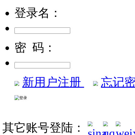
登录名：
密 码：
新用户注册
忘记密
其它账号登陆：