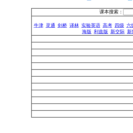
课本搜索：
牛津
灵通
剑桥
译林
实验英语
高考
四级
六
海版
利兹版
新交际
新