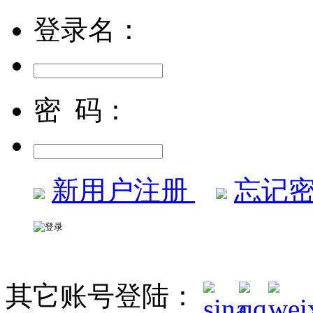
登录名：
密 码：
新用户注册
忘记密
其它账号登陆：