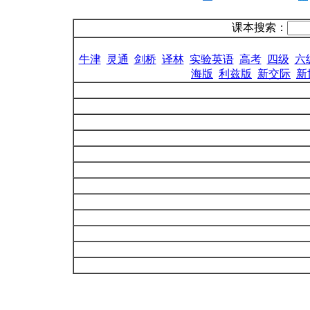
课本搜索：
牛津
灵通
剑桥
译林
实验英语
高考
四级
六
海版
利兹版
新交际
新