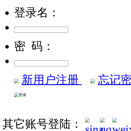
登录名：
密 码：
新用户注册
忘记密
其它账号登陆：